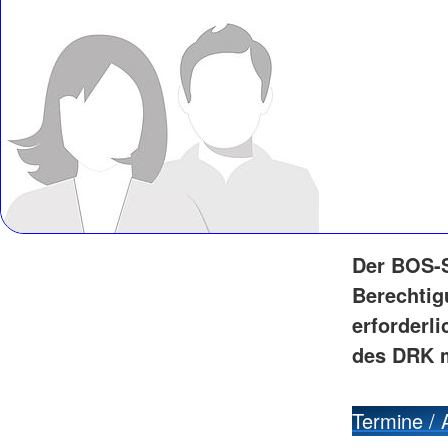
Der BOS-S
Berechtig
erforderli
des DRK m
Termine /