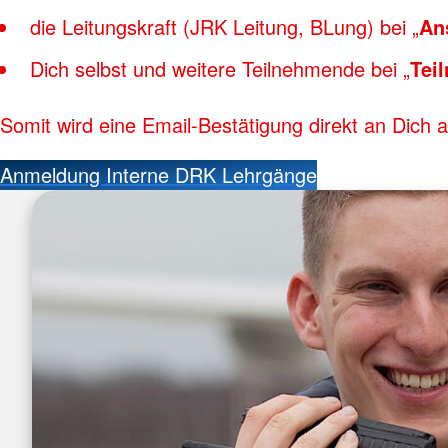
die Leitungskraft (JRK Leitung, BLung) bei „
An
Dich selbst und weitere Teilnehmende bei „
Tei
Somit wird eine Email-Bestätigung direkt an Dich 
Anmeldung Interne DRK Lehrgänge