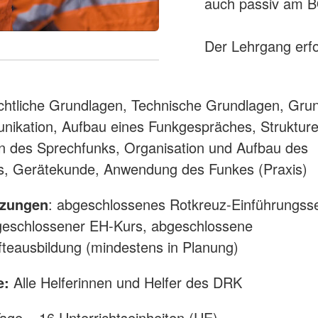
auch passiv am B
Der Lehrgang erf
htliche Grundlagen, Technische Grundlagen, Gru
ikation, Aufbau eines Funkgespräches, Strukture
n des Sprechfunks, Organisation und Aufbau des
ks, Gerätekunde, Anwendung des Funkes (Praxis)
tzungen
: abgeschlossenes Rotkreuz-Einführungss
geschlossener EH-Kurs, abgeschlossene
fteausbildung (mindestens in Planung)
e:
Alle Helferinnen und Helfer des DRK
Tage – 16 Unterrichtseinheiten (UE)