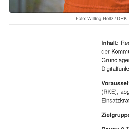
Foto: Willing-Holtz / DRK
Inhalt:
Rec
der Kommun
Grundlage
Digitalfun
Vorausse
(RKE), ab
Einsatzkrä
Zielgrupp
Dauer
: 2 