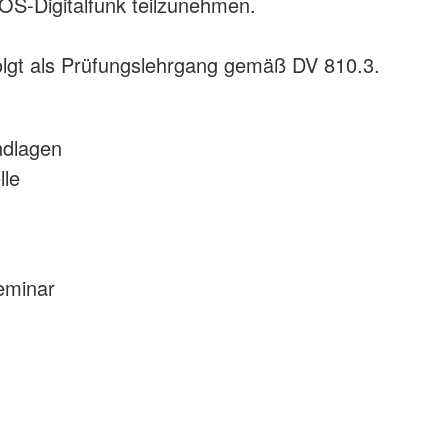
OS-Digitalfunk teilzunehmen.
olgt als Prüfungslehrgang gemäß DV 810.3.
ndlagen
lle
eminar