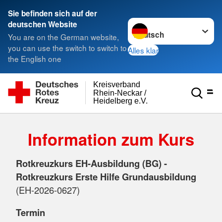
Sie befinden sich auf der
Sprache wechseln zu
deutschen Website
You are on the German website,
you can use the switch to switch to
Alles klar
the English one
Kreisverband
Rhein-Neckar /
Heidelberg e.V.
Information zum Kurs
Rotkreuzkurs EH-Ausbildung (BG) -
Rotkreuzkurs Erste Hilfe Grundausbildung
(EH-2026-0627)
Termin